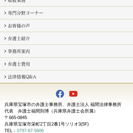
取扱業務一覧
相続・遺言
離婚
交通事故
破産・債務
不動産
企業法務（顧問契約） (3)
専門分野コーナー
専門分野コーナー一覧 (2)
相続・遺言（専門） (48)
離婚（専門） (27)
破産・債務（専門） (28)
お客様の声
手紙 (9)
ご依頼者様の声
令和３年（お客様アンケート） (9)
解決事例＜相続＞＜不動産＞
解決事例＜離婚＞
解決事例＜債務＞＜債権回収＞
平成31年 (3)
平成30年 (12)
平成29年 (12)
平成28年 (7)
平成27年 (12)
平成26年 (12)
平成25年 (9)
弁護士紹介
基本理念
所属弁護士一覧
パートナー代表弁護士 福間則博
パートナー 弁護士 尾﨑悠吾
アソシエイト 弁護士 走出一樹
事務所案内
アクセス (2)
オフィス内の紹介
ニュースレター
ウィルス感染防止対策
採用について
fukuma blog
弁護士費用
弁護士費用
用語の説明・すべての費用に共通する事項
法律相談
通常の民事事件
遺言・相続事件
離婚
交通事故事件
債務整理事件(個人)
法人倒産事件
不動産関連・建物明渡事件
企業法務（顧問契約）
刑事事件・少年事件・告訴・告発
法律情報Q&A
Q&A一覧
よくあるご質問
相続
離婚
遺言
不動産
交通事故
破産・債務
成年後見
企業法務
その他Q&A (2)
兵庫県宝塚市の弁護士事務所、弁護士法人 福間法律事務所
代表 弁護士福間則博（兵庫県弁護士会所属）
〒665-0845
兵庫県宝塚市栄町2丁目2番1号ソリオ3(5F)
TEL：
0797-87-5606