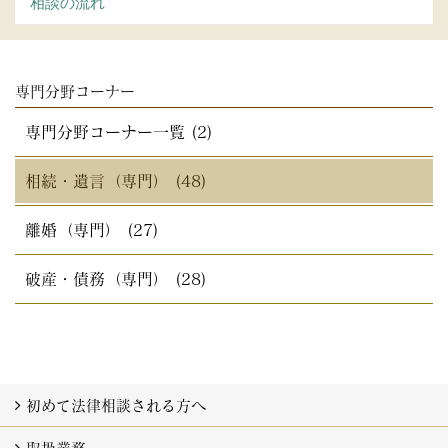
相談の流れ
専門分野コーナー
専門分野コーナー一覧 (2)
相続・遺言（専門） (48)
離婚（専門） (27)
破産・債務（専門） (28)
初めて法律相談される方へ
法律相談の流れと相談料
法律基礎知識セミナー・法律相談会 (2)
相続・遺言
離婚
交通事故
破産・債務
不動産
企業法務（顧問契約） (2)
企業法務（契約書チェック）
遺言書無料チェックサービス
取扱業務